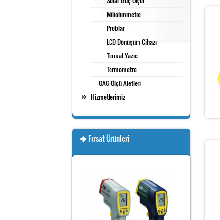
Solar Güç Ölçer
Miliohmmetre
Problar
LCD Dönüşüm Cihazı
Termal Yazıcı
Termometre
OAG Ölçü Aletleri
Hizmetlerimiz
Fırsat Ürünleri