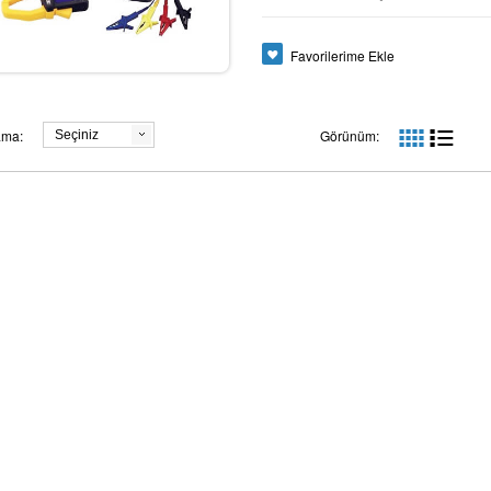
Favorilerime Ekle
PROVA 400 AC | DC RMS Watt
ama:
Görünüm:
Seçiniz
ık Metre
Pensmetre
TES 1605 To
7.447,33
+ 20 KDV
+ 20 KDV
t
6.596,21