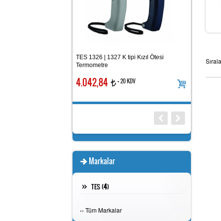
matik Kademeli İzolasyon
TES 1326 | 1327 K tipi Kızıl Ötesi
Sıral
TES 1337 Iş
Termometre
4.042,84
3.191,71
+ 20 KDV
+ 20 KDV
t
t
t
Markalar
TES (
4
)
›
›
Tüm Markalar