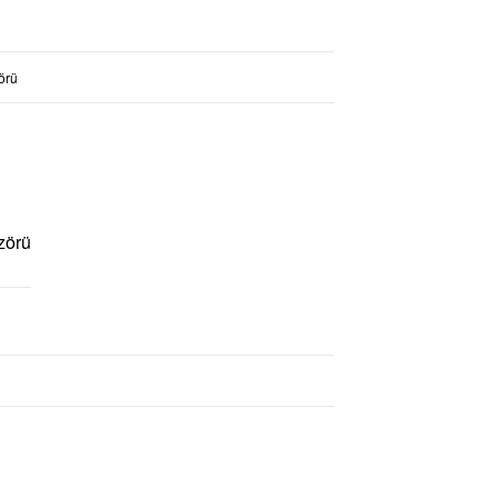
örü
zörü