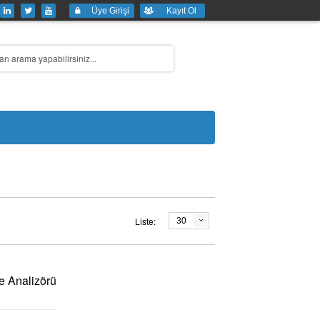
Üye Girişi
Kayıt Ol
Liste:
30
e Analizörü