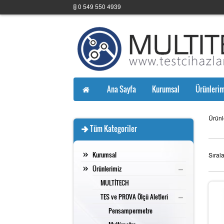
0 549 550 4939
Ana Sayfa
Kurumsal
Ürünlerim
Ürünl
Tüm Kategoriler
Kurumsal
Sıral
–
Ürünlerimiz
MULTİTECH
–
TES ve PROVA Ölçü Aletleri
Pensampermetre