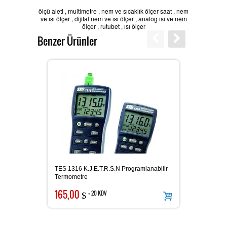
ölçü aleti
,
multimetre
,
nem ve sıcaklık ölçer saat
,
nem
ve ısı ölçer
,
dijital nem ve ısı ölçer
,
analog ısı ve nem
Karbondioksit Ölçer
ölçer
,
rutubet
,
ısı ölçer
Benzer Ürünler
Ses Ölçer
Takometre
Nem ve Isı Ölçer
TES 1316 K.J.E.T.R.S.N Programlanabilir
TES 13
Termometre
165,00
69,0
+ 20 KDV
$
LAN Kablometre