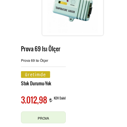
Ürünlerimiz
MULTİTECH
Hizmetlerimiz
Prova 69 Isı Ölçer
TES ve PROVA Ölçü Aletleri
İletişim
Prova 69 Isı Ölçer
Stok Durumu:Yok
Pensampermetre
OAG Ölçü Aletleri
3.012,98
KDV Dahil
t
Multimetre
PROVA