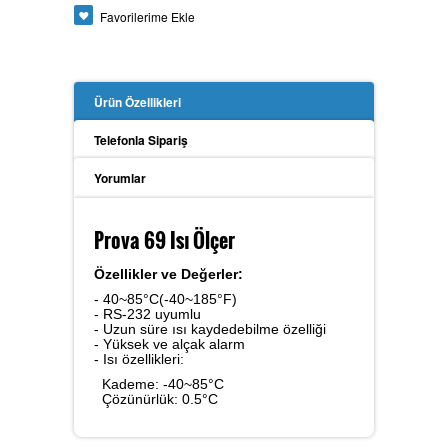
Favorilerime Ekle
Güç Analizörü
Ürün Özellikleri
Toprak Megeri
Telefonla Sipariş
Yorumlar
İzolasyon Megeri
Prova 69 Isı Ölçer
Özellikler ve Değerler:
- 40~85°C(-40~185°F)
Anemometre
- RS-232 uyumlu
- Uzun süre ısı kaydedebilme özelliği
- Yüksek ve alçak alarm
- Isı özellikleri:
Kademe: -40~85°C
Kalibratör
Çözünürlük: 0.5°C