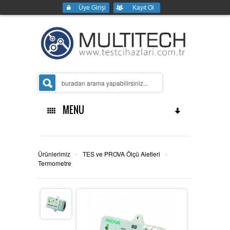
Üye Girişi
Kayıt Ol
MENU
Ana Sayfa
›
›
Ürünlerimiz
TES ve PROVA Ölçü Aletleri
Termometre
Kurumsal