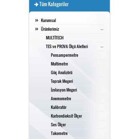
Tüm Kategoriler
Güç Analizörü
Kurumsal
–
Ürünlerimiz
MULTİTECH
Toprak Megeri
–
TES ve PROVA Ölçü Aletleri
Pensampermetre
Multimetre
İzolasyon Megeri
Güç Analizörü
Toprak Megeri
İzolasyon Megeri
Anemometre
Anemometre
Kalibratör
Karbondioksit Ölçer
Kalibratör
Ses Ölçer
Takometre