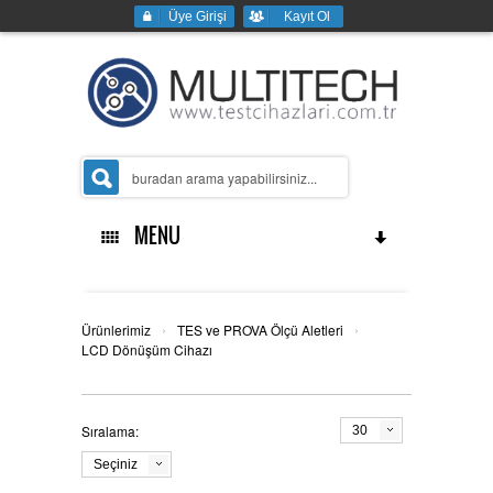
Üye Girişi
Kayıt Ol
MENU
Ana Sayfa
›
›
Ürünlerimiz
TES ve PROVA Ölçü Aletleri
LCD Dönüşüm Cihazı
Kurumsal
Sıralama:
30
Seçiniz