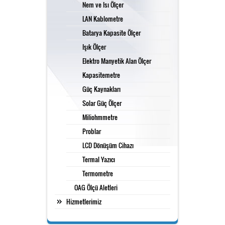
Nem ve Isı Ölçer
LAN Kablometre
Karbondioksit Ölçer
Batarya Kapasite Ölçer
Işık Ölçer
Elektro Manyetik Alan Ölçer
Ses Ölçer
Kapasitemetre
Güç Kaynakları
Solar Güç Ölçer
Takometre
Miliohmmetre
Problar
LCD Dönüşüm Cihazı
Nem ve Isı Ölçer
Termal Yazıcı
Termometre
OAG Ölçü Aletleri
Hizmetlerimiz
LAN Kablometre