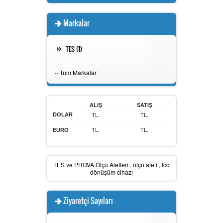
Markalar
Solar Güç Ölçer
TES (
1
)
Miliohmmetre
›
›
Tüm Markalar
ALIŞ
SATIŞ
DOLAR
Problar
TL.
TL.
EURO
TL.
TL.
LCD Dönüşüm Cihazı
TES ve PROVA Ölçü Aletleri
,
ölçü aleti
,
lcd
dönüşüm cihazı
Ziyaretçi Sayıları
Termal Yazıcı