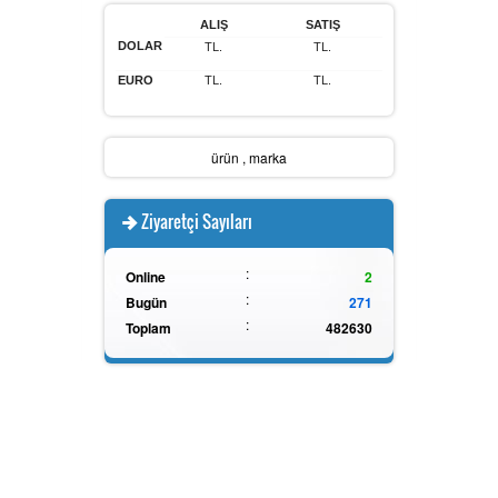
ALIŞ
SATIŞ
DOLAR
Batarya Kapasite Ölçer
TL.
TL.
EURO
TL.
TL.
Işık Ölçer
ürün
,
marka
Ziyaretçi Sayıları
Elektro Manyetik Alan Ölçer
:
Online
2
:
Bugün
271
:
Toplam
482630
Kapasitemetre
Güç Kaynakları