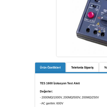
Ürün Özellikleri
Telefonla Sipariş
Y
TES 1600 İzolasyon Test Aleti
Değerler:
- 2000MΩ/1000V, 200MΩ/500V, 200MΩ/250V
- AC gerilim: 600V