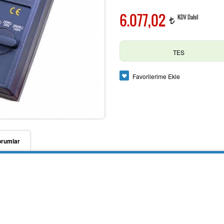
6.077,02
KDV Dahil
t
TES
Favorilerime Ekle
orumlar