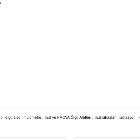
/
ti
,
ölçü aleti
,
multimetre
,
TES ve PROVA Ölçü Aletleri
,
TES cihazları
,
izolasyon
,
t