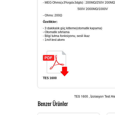
- MEG Ohms(±3%rgd±3dgts) : 200MΩ/250V 200MΩ
500V 2000MΩ/1000V
- Ohms: 200Ω
Özellikler:
- 3 dakikalık güç kitleme(otomatik kapama)
- Otomatik sıfırlama
- Bilgi tutma fonksiyonu, sesli ikaz
- 1mA test akımı
TES 1600
TES 1600
,
İzolasyon Test Ale
Benzer Ürünler