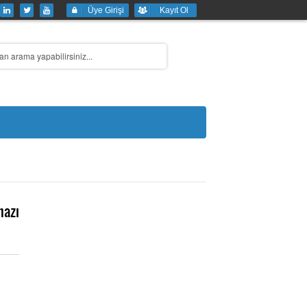
Üye Girişi
Kayıt Ol
hazı