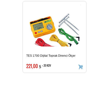
Solar Güç Ölçer
Miliohmmetre
TES 1700 Dijital Toprak Direnci Ölçer
Problar
221,00
+ 20 KDV
$
LCD Dönüşüm Cihazı
Termal Yazıcı