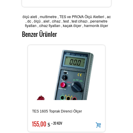
Batarya Kapasite Ölçer
ölçü aleti
,
multimetre
,
TES ve PROVA Ölçü Aletleri
,
ac
,
dc
,
ölçü
,
alet
,
cihaz
,
test
,
test cihazı
,
pensmetre
fiyatları
,
cihaz fiyatları
,
kaçak ölçer
,
harmonik ölçer
Benzer Ürünler
Işık Ölçer
Elektro Manyetik Alan Ölçer
Kapasitemetre
TES 1605 Toprak Direnci Ölçer
Güç Kaynakları
155,00
+ 20 KDV
$