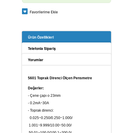
Güç Analizörü
Favorilerime Ekle
Toprak Megeri
Ürün Özellikleri
Telefonla Sipariş
Yorumlar
İzolasyon Megeri
5601 Toprak Direnci Ölçen Pensmetre
Değerler:
Anemometre
- Çene çapı o 23mm
- 0.2mA~30A
- Toprak direnci:
Kalibratör
0.025~0.250/0.250~1.000/
1.001~9.999/10.00~50.00/
50.01~100.0/100.1~200.0/