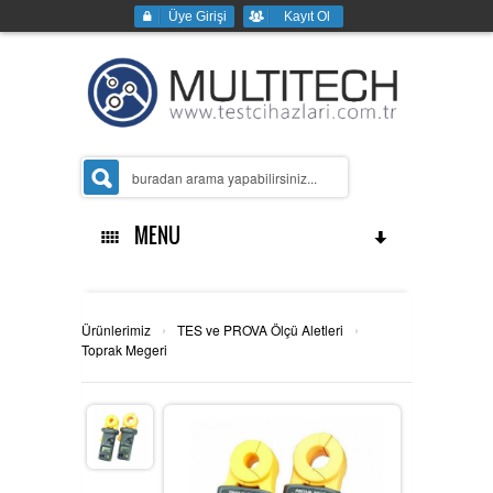
Üye Girişi
Kayıt Ol
MENU
Ana Sayfa
›
›
Ürünlerimiz
TES ve PROVA Ölçü Aletleri
Toprak Megeri
Kurumsal