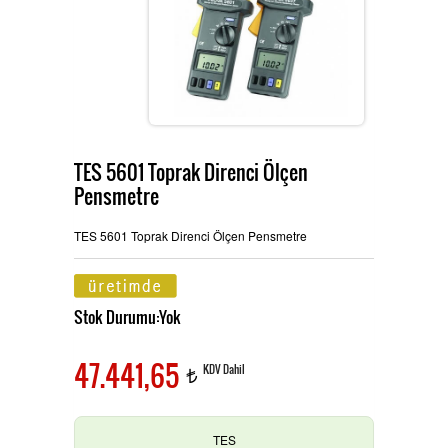
Ürünlerimiz
MULTİTECH
Hizmetlerimiz
TES 5601 Toprak Direnci Ölçen
Pensmetre
TES ve PROVA Ölçü Aletleri
İletişim
TES 5601 Toprak Direnci Ölçen Pensmetre
Pensampermetre
OAG Ölçü Aletleri
Stok Durumu:Yok
47.441,65
KDV Dahil
t
Multimetre
TES