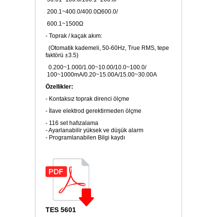
200.1~400.0/400.0Ω600.0/
Karbondioksit Ölçer
600.1~1500Ω
- Toprak / kaçak akım:
(Otomatik kademeli, 50-60Hz, True RMS, tepe
faktörü ±3.5)
Ses Ölçer
0.200~1.000/1.00~10.00/10.0~100.0/
100~1000mA/0.20~15.00A/15.00~30.00A
Özellikler:
- Kontaksız toprak direnci ölçme
Takometre
- İlave elektrod gerektirmeden ölçme
- 116 set hafızalama
- Ayarlanabilir yüksek ve düşük alarm
- Programlanabilen Bilgi kaydı
Nem ve Isı Ölçer
LAN Kablometre
TES 5601