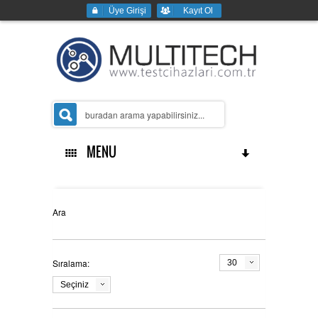
Üye Girişi
Kayıt Ol
MENU
Ana Sayfa
Ara
Sıralama:
30
Kurumsal
Seçiniz