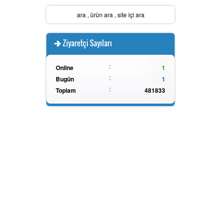
ara
,
ürün ara
,
site içi ara
Batarya Kapasite Ölçer
Ziyaretçi Sayıları
:
Işık Ölçer
Online
1
:
Bugün
1
:
Toplam
481833
Elektro Manyetik Alan Ölçer
Kapasitemetre
Güç Kaynakları