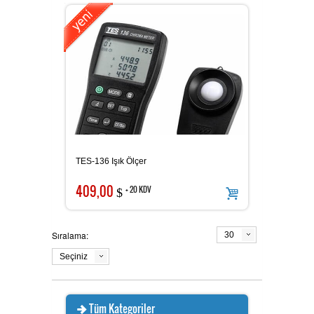
Ürünlerimiz
MULTİTECH
Hizmetlerimiz
TES ve PROVA Ölçü Aletleri
İletişim
TES-136 Işık Ölçer
409,00
+ 20 KDV
$
Pensampermetre
OAG Ölçü Aletleri
Sıralama:
30
Seçiniz
Multimetre
Tüm Kategoriler