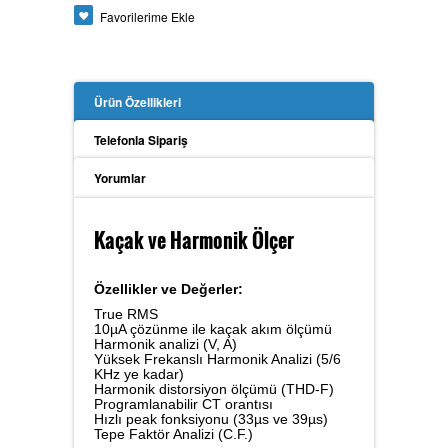
Favorilerime Ekle
Güç Analizörü
Ürün Özellikleri
Toprak Megeri
Telefonla Sipariş
Yorumlar
İzolasyon Megeri
Kaçak ve Harmonik Ölçer
Özellikler ve Değerler:
Anemometre
True RMS
10µA çözünme ile kaçak akım ölçümü
Harmonik analizi (V, A)
Yüksek Frekanslı Harmonik Analizi (5/6
KHz ye kadar)
Harmonik distorsiyon ölçümü (THD-F)
Kalibratör
Programlanabilir CT orantısı
Hızlı peak fonksiyonu (33µs ve 39µs)
Tepe Faktör Analizi (C.F.)