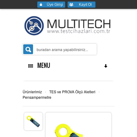
Üye Girişi
Kayıt Ol
MENU
Ana Sayfa
›
›
Ürünlerimiz
TES ve PROVA Ölçü Aletleri
Pensampermetre
Kurumsal