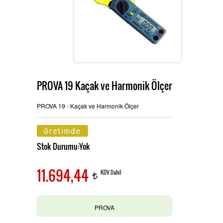
Ürünlerimiz
MULTİTECH
Hizmetlerimiz
PROVA 19 Kaçak ve Harmonik Ölçer
TES ve PROVA Ölçü Aletleri
İletişim
PROVA 19 - Kaçak ve Harmonik Ölçer
Stok Durumu:Yok
Pensampermetre
OAG Ölçü Aletleri
11.694,44
KDV Dahil
t
Multimetre
PROVA