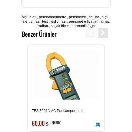
Karbondioksit Ölçer
ölçü aleti
,
pensampermetre
,
pensmetre
,
ac
,
dc
,
ölçü
,
alet
,
cihaz
,
test
,
test cihazı
,
pensmetre fiyatları
,
cihaz
fiyatları
,
kaçak ölçer
,
harmonik ölçer
Benzer Ürünler
Ses Ölçer
Takometre
Nem ve Isı Ölçer
TES 3091N AC Pensampermetre
PROVA 
LAN Kablometre
60,00
159,
+ 20 KDV
$