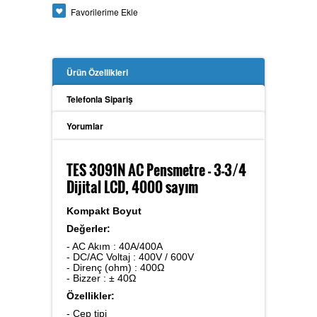
Favorilerime Ekle
Güç Analizörü
Ürün Özellikleri
Toprak Megeri
Telefonla Sipariş
Yorumlar
İzolasyon Megeri
TES 3091N AC Pensmetre - 3-3/4
Dijital LCD, 4000 sayım
Kompakt Boyut
Anemometre
Değerler:
- AC Akım : 40A/400A
- DC/AC Voltaj : 400V / 600V
- Direnç (ohm) : 400Ω
- Bizzer : ± 40Ω
Kalibratör
Özellikler:
- Cep tipi