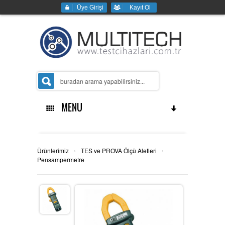
Üye Girişi
Kayıt Ol
MENU
Ana Sayfa
›
›
Ürünlerimiz
TES ve PROVA Ölçü Aletleri
Pensampermetre
Kurumsal