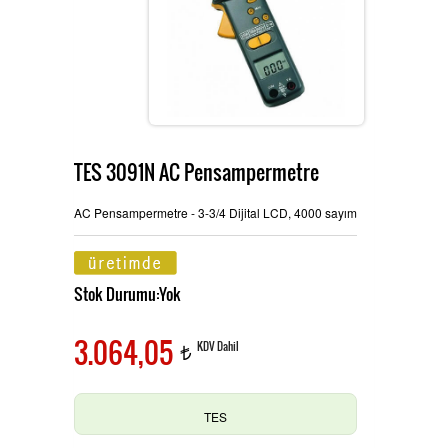
Ürünlerimiz
MULTİTECH
Hizmetlerimiz
TES 3091N AC Pensampermetre
TES ve PROVA Ölçü Aletleri
İletişim
AC Pensampermetre - 3-3/4 Dijital LCD, 4000 sayım
Stok Durumu:Yok
Pensampermetre
OAG Ölçü Aletleri
3.064,05
KDV Dahil
t
Multimetre
TES