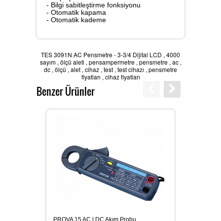
- Bilgi sabitleştirme fonksiyonu
- Otomatik kapama
Karbondioksit Ölçer
- Otomatik kademe
TES 3091N AC Pensmetre - 3-3/4 Dijital LCD
,
4000
sayım
,
ölçü aleti
,
pensampermetre
,
pensmetre
,
ac
,
Ses Ölçer
dc
,
ölçü
,
alet
,
cihaz
,
test
,
test cihazı
,
pensmetre
fiyatları
,
cihaz fiyatları
Benzer Ürünler
Takometre
Nem ve Isı Ölçer
LAN Kablometre
PROVA 
PROVA 15 AC | DC Akım Probu