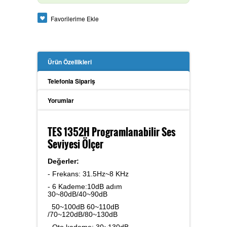
Güç Analizörü
Favorilerime Ekle
Ürün Özellikleri
Toprak Megeri
Telefonla Sipariş
Yorumlar
İzolasyon Megeri
TES 1352H Programlanabilir Ses
Seviyesi Ölçer
Anemometre
Değerler:
- Frekans: 31.5Hz~8 KHz
- 6 Kademe:10dB adım
30~80dB/40~90dB
Kalibratör
50~100dB 60~110dB
/70~120dB/80~130dB
- Oto kademe: 30~130dB