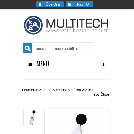
Üye Girişi
Kayıt Ol
MENU
Ana Sayfa
›
›
Ürünlerimiz
TES ve PROVA Ölçü Aletleri
Ses Ölçer
Kurumsal