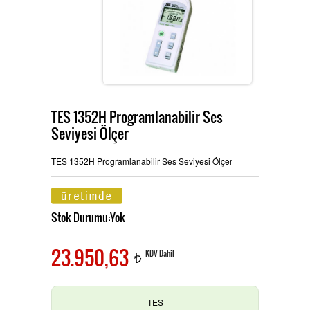
Ürünlerimiz
MULTİTECH
Hizmetlerimiz
TES 1352H Programlanabilir Ses
Seviyesi Ölçer
TES ve PROVA Ölçü Aletleri
İletişim
TES 1352H Programlanabilir Ses Seviyesi Ölçer
Pensampermetre
OAG Ölçü Aletleri
Stok Durumu:Yok
23.950,63
KDV Dahil
t
Multimetre
TES