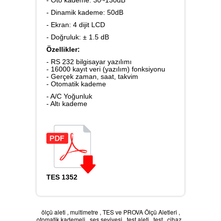
- Dinamik kademe: 50dB
Karbondioksit Ölçer
- Ekran: 4 dijit LCD
- Doğruluk: ± 1.5 dB
Özellikler:
- RS 232 bilgisayar yazılımı
Ses Ölçer
- 16000 kayıt veri (yazılım) fonksiyonu
- Gerçek zaman, saat, takvim
- Otomatik kademe
- A/C Yoğunluk
- Altı kademe
Takometre
Nem ve Isı Ölçer
TES 1352
LAN Kablometre
ölçü aleti
,
multimetre
,
TES ve PROVA Ölçü Aletleri
,
otomatik kademeli
,
ses seviyesi
,
test aleti
,
test
,
cihaz
,