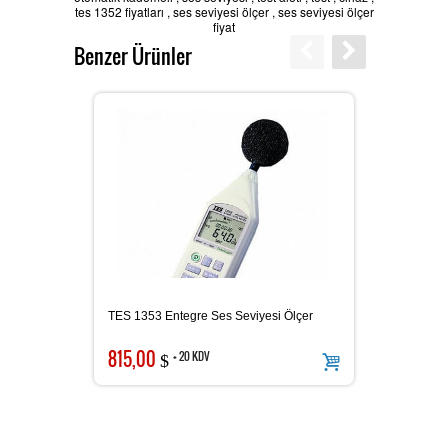
tes 1352 fiyatları
,
ses seviyesi ölçer
,
ses seviyesi ölçer
fiyat
Batarya Kapasite Ölçer
Benzer Ürünler
Işık Ölçer
Elektro Manyetik Alan Ölçer
TES 1353 Entegre Ses Seviyesi Ölçer
TES 52
Kapasitemetre
815,00
175,0
+ 20 KDV
$
Güç Kaynakları