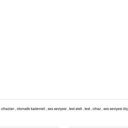
 cihazları
,
otomatik kademeli
,
ses seviyesi
,
test aleti
,
test
,
cihaz
,
ses seviyesi ölç