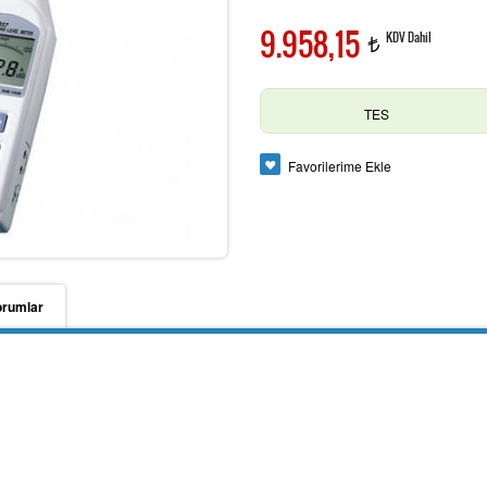
9.958,15
KDV Dahil
t
TES
Favorilerime Ekle
orumlar