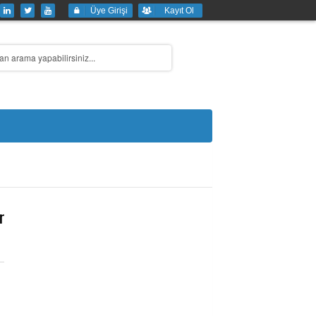
Üye Girişi
Kayıt Ol
r