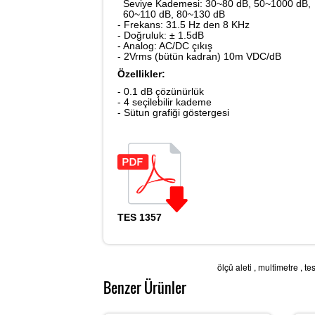
Seviye Kademesi: 30~80 dB, 50~1000 dB,
60~110 dB, 80~130 dB
- Frekans: 31.5 Hz den 8 KHz
- Doğruluk: ± 1.5dB
- Analog: AC/DC çıkış
- 2Vrms (bütün kadran) 10m VDC/dB
Özellikler:
- 0.1 dB çözünürlük
- 4 seçilebilir kademe
- Sütun grafiği göstergesi
TES 1357
ölçü aleti
,
multimetre
,
tes
Benzer Ürünler