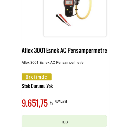
Ürünlerimiz
MULTİTECH
Hizmetlerimiz
Aflex 3001 Esnek AC Pensampermetre
TES ve PROVA Ölçü Aletleri
İletişim
Aflex 3001 Esnek AC Pensampermetre
Stok Durumu:Yok
Pensampermetre
OAG Ölçü Aletleri
9.651,75
KDV Dahil
t
Multimetre
TES