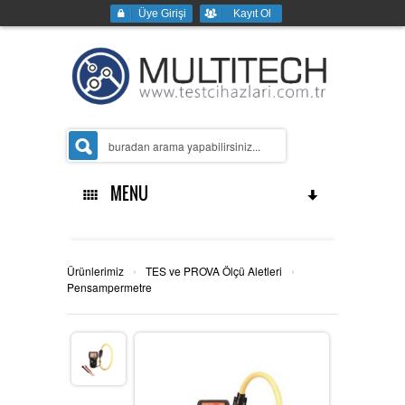
Üye Girişi
Kayıt Ol
MENU
Ana Sayfa
›
›
Ürünlerimiz
TES ve PROVA Ölçü Aletleri
Pensampermetre
Kurumsal