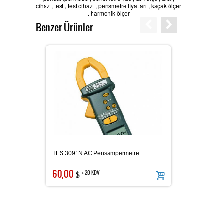
cihaz
,
test
,
test cihazı
,
pensmetre fiyatları
,
kaçak ölçer
,
harmonik ölçer
Karbondioksit Ölçer
Benzer Ürünler
Ses Ölçer
Takometre
Nem ve Isı Ölçer
TES 3091N AC Pensampermetre
PROVA 
60,00
159,
+ 20 KDV
$
LAN Kablometre