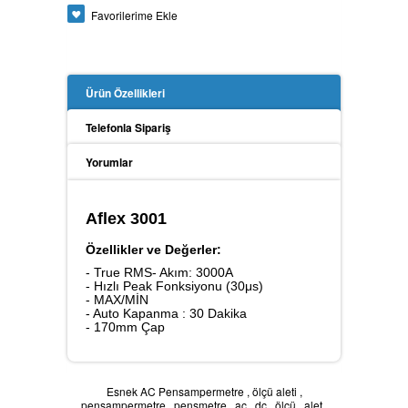
Favorilerime Ekle
Güç Analizörü
Ürün Özellikleri
Toprak Megeri
Telefonla Sipariş
Yorumlar
İzolasyon Megeri
Aflex 3001
Özellikler ve Değerler:
- True RMS- Akım: 3000A
Anemometre
- Hızlı Peak Fonksiyonu (30μs)
- MAX/MİN
- Auto Kapanma : 30 Dakika
- 170mm Çap
Kalibratör
Esnek AC Pensampermetre
,
ölçü aleti
,
pensampermetre
,
pensmetre
,
ac
,
dc
,
ölçü
,
alet
,