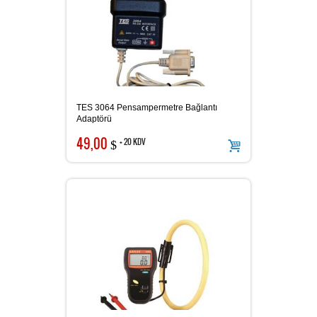
Güç Analizörü
Toprak Megeri
TES 3064 Pensampermetre Bağlantı
Adaptörü
49,00
+ 20 KDV
$
İzolasyon Megeri
Anemometre
Kalibratör