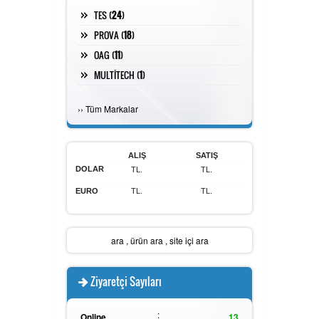
TES (
24
)
PROVA (
18
)
OAG (
11
)
MULTİTECH (
1
)
›
›
Tüm Markalar
ALIŞ
SATIŞ
DOLAR
TL.
TL.
EURO
TL.
TL.
ara
,
ürün ara
,
site içi ara
Ziyaretçi Sayıları
:
Online
13