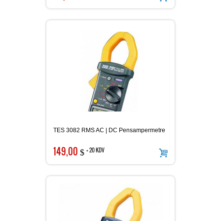
Termometre
TES 3082 RMS AC | DC Pensampermetre
149,00
+ 20 KDV
$