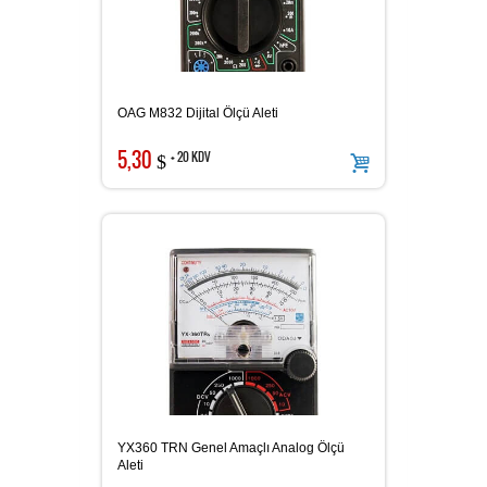
OAG M832 Dijital Ölçü Aleti
5,30
+ 20 KDV
$
YX360 TRN Genel Amaçlı Analog Ölçü
Aleti