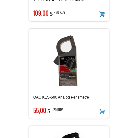
TES 3040 AC Pensampermetre
109,00
+ 20 KDV
$
OAG KES-500 Analog Pensmetre
55,00
+ 20 KDV
$