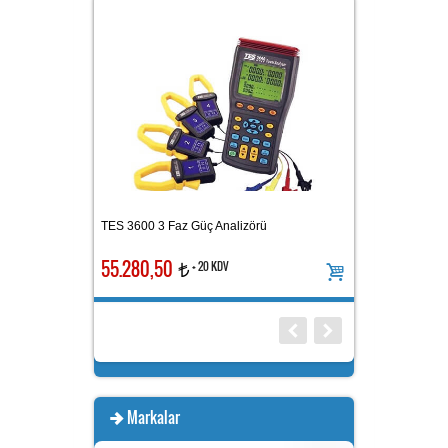
ektromanyetik
TES 3600 3 Faz Güç Analizörü
TES 1392 EMF Tes
55.280,50
7.192,00
+ 20 KDV
+ 20
t
t
Markalar