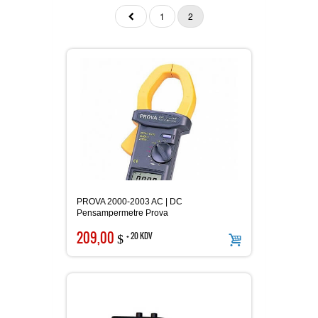
1
2
Ürünlerimiz
MULTİTECH
Hizmetlerimiz
TES ve PROVA Ölçü Aletleri
İletişim
PROVA 2000-2003 AC | DC
Pensampermetre
OAG Ölçü Aletleri
Pensampermetre Prova
209,00
+ 20 KDV
$
Multimetre