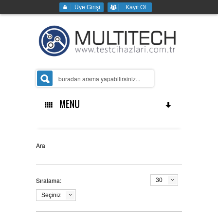
Üye Girişi
Kayıt Ol
MENU
Ana Sayfa
Ara
Sıralama:
30
Kurumsal
Seçiniz