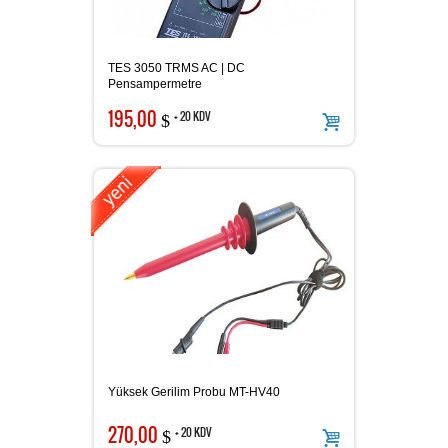
TES 3050 TRMS AC | DC
Pensampermetre
195,00
+ 20 KDV
$
Yüksek Gerilim Probu MT-HV40
270,00
+ 20 KDV
$