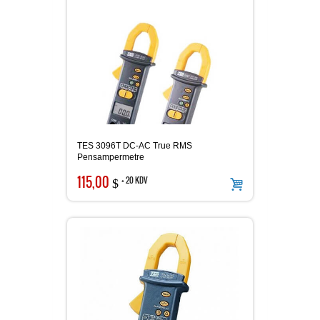
Batarya Kapasite Ölçer
Işık Ölçer
TES 3096T DC-AC True RMS
Pensampermetre
Elektro Manyetik Alan Ölçer
115,00
+ 20 KDV
$
Kapasitemetre
Güç Kaynakları