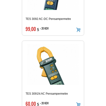
Solar Güç Ölçer
TES 3092 AC-DC Pensampermetre
99,00
+ 20 KDV
$
Miliohmmetre
Problar
LCD Dönüşüm Cihazı
TES 3091N AC Pensampermetre
Termal Yazıcı
60,00
+ 20 KDV
$